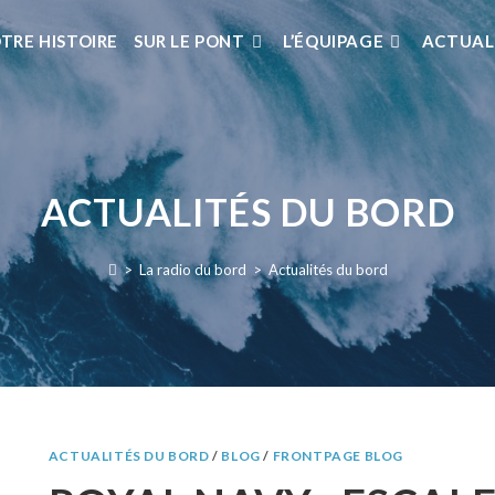
TRE HISTOIRE
SUR LE PONT
L’ÉQUIPAGE
ACTUAL
ACTUALITÉS DU BORD
>
La radio du bord
>
Actualités du bord
ACTUALITÉS DU BORD
/
BLOG
/
FRONTPAGE BLOG