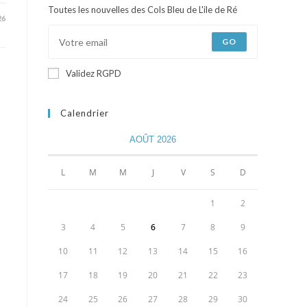
Toutes les nouvelles des Cols Bleu de L'ile de Ré
26
GO
Validez RGPD
Calendrier
AOÛT 2026
L
M
M
J
V
S
D
1
2
3
4
5
6
7
8
9
10
11
12
13
14
15
16
17
18
19
20
21
22
23
24
25
26
27
28
29
30