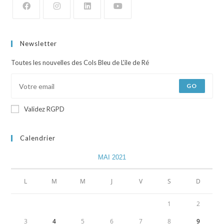
Newsletter
Toutes les nouvelles des Cols Bleu de L'ile de Ré
GO
Validez RGPD
Calendrier
MAI 2021
L
M
M
J
V
S
D
1
2
3
4
5
6
7
8
9