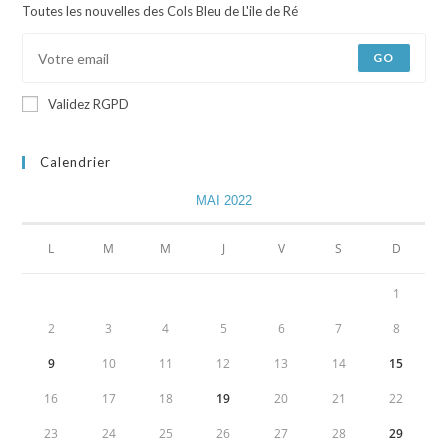
Toutes les nouvelles des Cols Bleu de L'ile de Ré
GO
Validez RGPD
Calendrier
MAI 2022
L
M
M
J
V
S
D
1
2
3
4
5
6
7
8
9
10
11
12
13
14
15
16
17
18
19
20
21
22
23
24
25
26
27
28
29