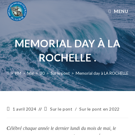
MENU
MEMORIAL DAY À LA
ROCHELLE .
>
PM
>
Mai
>
30
>
Sur le pont
>
Memorial day à LA ROCHELLE .
1 avril 2024
Sur le pont
/
Sur le pont en 2022
C
élébré chaque année le dernier lundi du mois de mai,
l
e