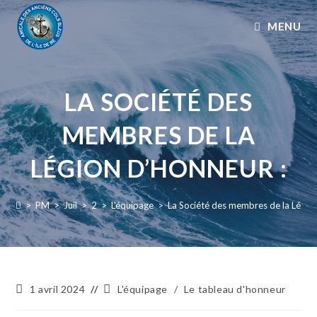
MENU
LA SOCIÉTÉ DES
MEMBRES DE LA
LÉGION D’HONNEUR :
>
PM
>
Juil
>
2
>
L'équipage
>
La Société des membres de la Légion
1 avril 2024
L'équipage
/
Le tableau d'honneur