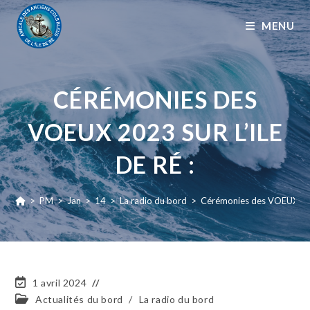
MENU
CÉRÉMONIES DES
VOEUX 2023 SUR L’ILE
DE RÉ :
>
PM
>
Jan
>
14
>
La radio du bord
>
Cérémonies des VOEUX 2023
1 avril 2024
Actualités du bord
/
La radio du bord