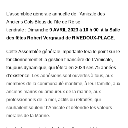
L
’assemblée
générale
annuelle
de
l’Amicale des
Anciens Cols Bleus
de l’île de Ré
se
tiendr
a
le
:
Dimanche
9
AVRIL 202
3
à
10
h 00
à
la
Salle
des fêtes Robert Vergnaud
de
R
IVEDOUX-PLAGE
.
C
ette
Assemblée générale
importante
fera le
point sur le
fonctionnement et
la gestion fina
n
cière de
L’Amicale,
toujours dynamique, qui fêtera
en 2024
ses 75 an
née
s
d’existence.
Les adhésions sont ouvertes à tous, aux
membres de la communauté maritime, à leur famille, aux
anciens marins ou amoureux de la marine, aux
professionnels de la mer, actifs ou retraités, qui
souhaitent soutenir l’Amicale et défendre les valeurs
morales de la Marine.