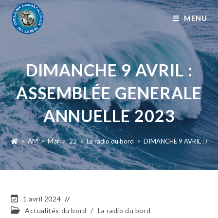
MENU
DIMANCHE 9 AVRIL :
ASSEMBLÉE GENERALE
ANNUELLE 2023
>
AM
>
Mar
>
22
>
La radio du bord
>
DIMANCHE 9 AVRIL : AS
1 avril 2024
Actualités du bord
/
La radio du bord