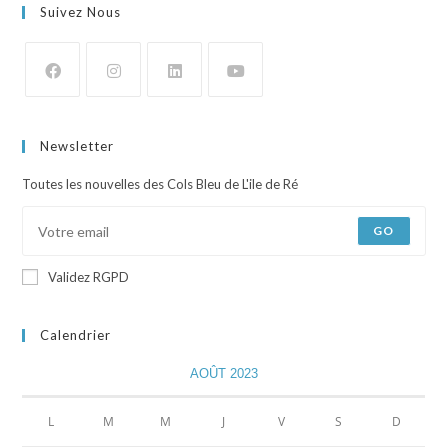
Suivez Nous
Newsletter
Toutes les nouvelles des Cols Bleu de L'ile de Ré
GO
Validez RGPD
Calendrier
AOÛT 2023
L
M
M
J
V
S
D