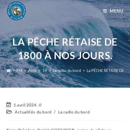
MENU
LA PÊCHE RÉTAISE DE
1800 À NOS JOURS.
>
PM
>
Août
>
19
>
La radio du bord
>
La PÊCHE RÉTAISE DE 1
1 avril 2024
Actualités du bord
/
La radio du bord