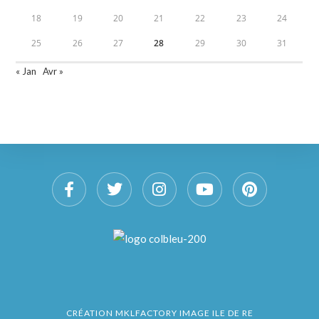
18
19
20
21
22
23
24
25
26
27
28
29
30
31
« Jan
Avr »
CRÉATION
MKLFACTORY IMAGE ILE DE RE