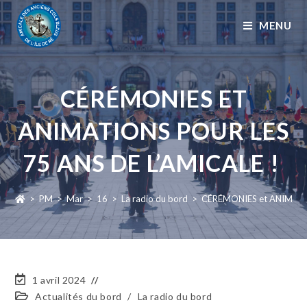
MENU
CÉRÉMONIES ET
ANIMATIONS POUR LES
75 ANS DE L’AMICALE !
>
PM
>
Mar
>
16
>
La radio du bord
>
CÉRÉMONIES et ANIMATI
1 avril 2024
Actualités du bord
/
La radio du bord