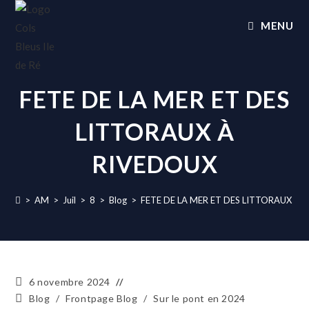
MENU
FETE DE LA MER ET DES
LITTORAUX À
RIVEDOUX
>
AM
>
Juil
>
8
>
Blog
>
FETE DE LA MER ET DES LITTORAUX À 
6 novembre 2024
Blog
/
Frontpage Blog
/
Sur le pont en 2024