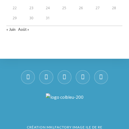
22
23
24
25
26
27
28
29
30
31
« Juin
Août »
CRÉATION
MKLFACTORY IMAGE ILE DE RE