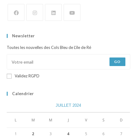
Newsletter
Toutes les nouvelles des Cols Bleu de L'ile de Ré
GO
Validez RGPD
Calendrier
JUILLET 2024
L
M
M
J
V
S
D
1
2
3
4
5
6
7