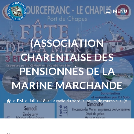
MENU
(ASSOCIATION
CHARENTAISE DES
PENSIONNÉS DE LA
MARINE MARCHANDE
>
PM
>
Juil
>
18
>
La radio du bord
>
bruits de coursive
>
(Asso