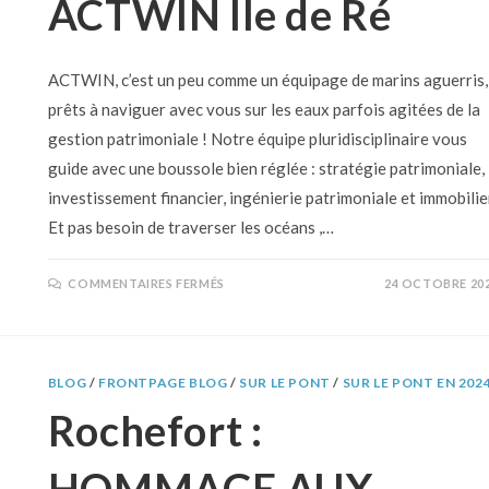
ACTWIN Ile de Ré
ACTWIN, c’est un peu comme un équipage de marins aguerris,
prêts à naviguer avec vous sur les eaux parfois agitées de la
gestion patrimoniale ! Notre équipe pluridisciplinaire vous
guide avec une boussole bien réglée : stratégie patrimoniale,
investissement financier, ingénierie patrimoniale et immobilie
Et pas besoin de traverser les océans ,…
COMMENTAIRES FERMÉS
24 OCTOBRE 20
BLOG
/
FRONTPAGE BLOG
/
SUR LE PONT
/
SUR LE PONT EN 202
Rochefort :
HOMMAGE AUX