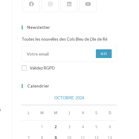
Newsletter
Toutes les nouvelles des Cols Bleu de L'ile de Ré
GO
Validez RGPD
Calendrier
OCTOBRE 2024
s
L
M
M
J
V
S
D
1
2
3
4
5
6
7
8
9
10
11
12
13