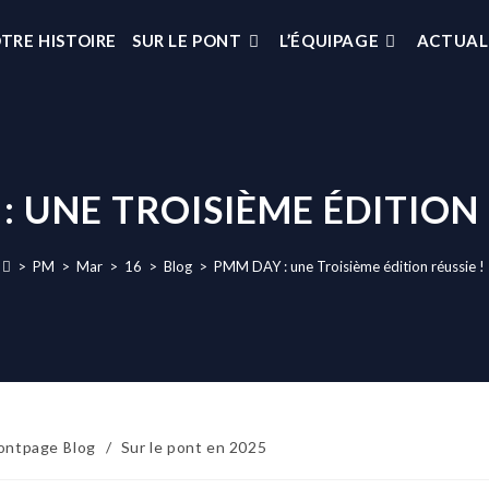
TRE HISTOIRE
SUR LE PONT
L’ÉQUIPAGE
ACTUAL
: UNE TROISIÈME ÉDITION 
>
PM
>
Mar
>
16
>
Blog
>
PMM DAY : une Troisième édition réussie !
ontpage Blog
/
Sur le pont en 2025