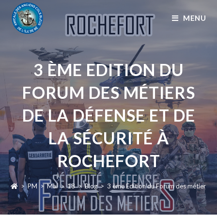
MENU
3 ÈME EDITION DU
FORUM DES MÉTIERS
DE LA DÉFENSE ET DE
LA SÉCURITÉ À
ROCHEFORT
>
PM
>
Mai
>
18
>
Blog
>
3 ème Edition du Forum des métiers de 