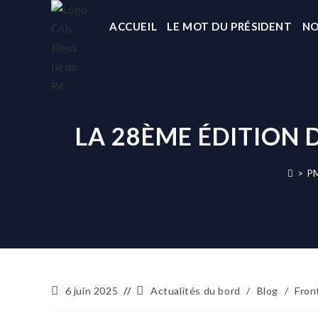
ACCUEIL
LE MOT DU PRÉSIDENT
NO
LA 28ÈME ÉDITION 
>
P
6 juin 2025
Actualités du bord
/
Blog
/
Fron