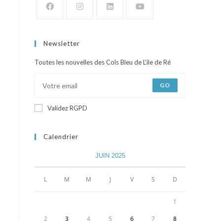
Newsletter
Toutes les nouvelles des Cols Bleu de L'ile de Ré
GO
Validez RGPD
Calendrier
JUIN 2025
L
M
M
J
V
S
D
1
2
3
4
5
6
7
8