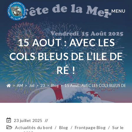
MENU
15 AOUT : AVEC LES
COLS BLEUS DE L’ILE DE
RÉ !
>
AM
>
Juil
>
23
>
Blog
>
15 Aout : AVEC LES COLS BLEUS DE l’IL
23 juillet 2025
Actualités du bord
/
Blog
/
Frontpage Blog
/
Sur le