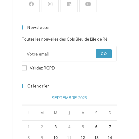
Newsletter
Toutes les nouvelles des Cols Bleu de L'ile de Ré
GO
Validez RGPD
Calendrier
SEPTEMBRE 2025
L
M
M
J
V
S
D
1
2
3
4
5
6
7
8
9
10
11
12
13
14