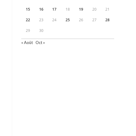
15
16
17
18
19
20
21
22
23
24
25
26
27
28
29
30
« Août
Oct »