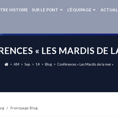
TRE HISTOIRE
SUR LE PONT
L’ÉQUIPAGE
ACTUAL
ENCES « LES MARDIS DE L
>
AM
>
Sep
>
14
>
Blog
>
Conférences « Les Mardis de la mer »
log
/
Frontpage Blog