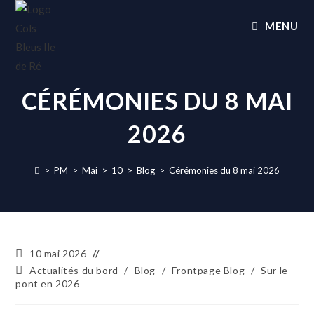
MENU
CÉRÉMONIES DU 8 MAI
2026
>
PM
>
Mai
>
10
>
Blog
>
Cérémonies du 8 mai 2026
10 mai 2026
Actualités du bord
/
Blog
/
Frontpage Blog
/
Sur le
pont en 2026