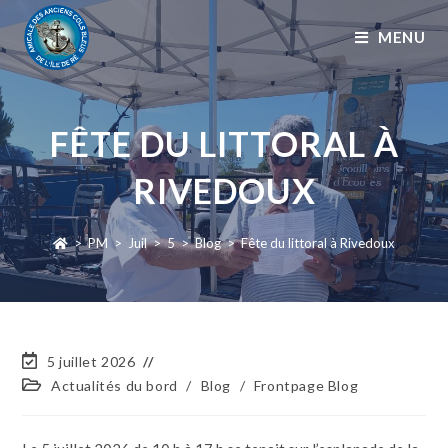
MENU
FÊTE DU LITTORAL À
RIVEDOUX
>
PM
>
Juil
>
5
>
Blog
>
Fête du littoral à Rivedoux
5 juillet 2026
Actualités du bord
/
Blog
/
Frontpage Blog