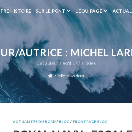
TRE HISTOIRE
SUR LE PONT
L’ÉQUIPAGE
ACTUAL
UR/AUTRICE :
MICHEL LA
Cet auteur a écrit 177 articles
>
Michel Lardeux
ACTUALITÉS DU BORD
/
BLOG
/
FRONTPAGE BLOG