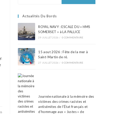
E
Actualités Du Bords
ROYAL NAVY : ESCALE DU « HMS
SOMERSET » à LA PALLICE
29 JUILLET 2026
/
0 COMMENTAIRE
15 aout 2026 : Fête de la mer à
Saint-Martin de ré.
y.
27 JUILLET 2026
/
0 COMMENTAIRE
e
Journée nationale à la mémoire des
victimes des crimes racistes et
antisémites de l’État français et
d’hommage aux « Justes » de
26