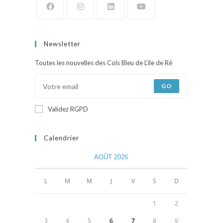
Newsletter
Toutes les nouvelles des Cols Bleu de L'ile de Ré
GO
Validez RGPD
Calendrier
AOÛT 2026
L
M
M
J
V
S
D
1
2
3
4
5
6
7
8
9