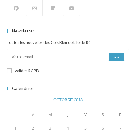
Newsletter
Toutes les nouvelles des Cols Bleu de L'ile de Ré
GO
Validez RGPD
Calendrier
OCTOBRE 2018
L
M
M
J
V
S
D
1
2
3
4
5
6
7