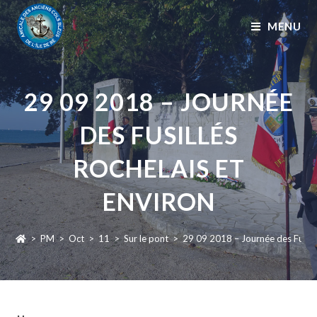
MENU
29 09 2018 – JOURNÉE
DES FUSILLÉS
ROCHELAIS ET
ENVIRON
>
PM
>
Oct
>
11
>
Sur le pont
>
29 09 2018 – Journée des Fusillé