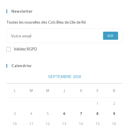
Newsletter
Toutes les nouvelles des Cols Bleu de L'ile de Ré
GO
Validez RGPD
Calendrier
SEPTEMBRE 2018
L
M
M
J
V
S
D
1
2
3
4
5
6
7
8
9
10
11
12
13
14
15
16