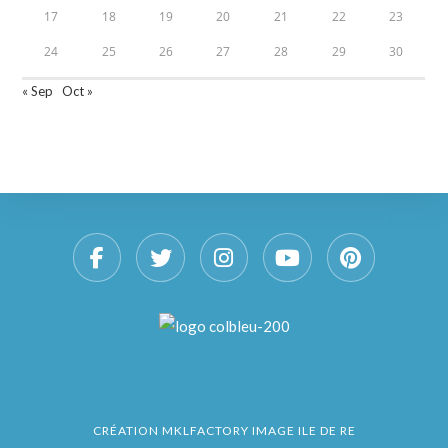
17
18
19
20
21
22
23
24
25
26
27
28
29
30
« Sep
Oct »
CRÉATION
MKLFACTORY IMAGE ILE DE RE