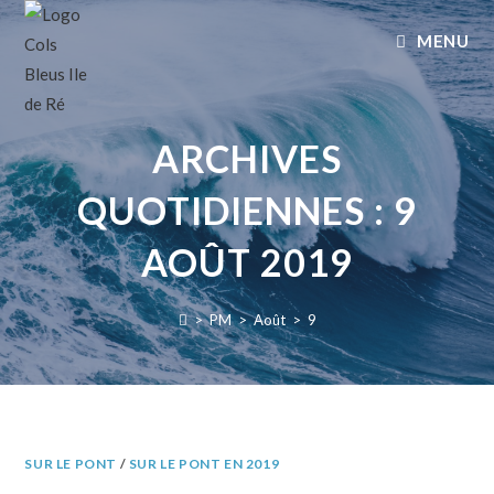
MENU
ARCHIVES
QUOTIDIENNES : 9
AOÛT 2019
>
PM
>
Août
>
9
SUR LE PONT
/
SUR LE PONT EN 2019