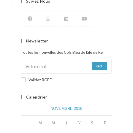
Suivez Nous
Newsletter
Toutes les nouvelles des Cols Bleu de L'ile de Ré
GO
Validez RGPD
Calendrier
NOVEMBRE 2019
L
M
M
J
V
S
D