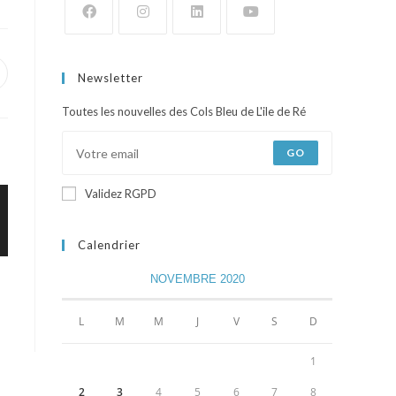
Newsletter
Toutes les nouvelles des Cols Bleu de L'ile de Ré
GO
Validez RGPD
Calendrier
NOVEMBRE 2020
L
M
M
J
V
S
D
1
2
3
4
5
6
7
8