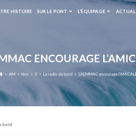
TRE HISTOIRE
SUR LE PONT
L’ÉQUIPAGE
ACTUAL
EMMAC ENCOURAGE L’AMIC
>
AM
>
Nov
>
3
>
La radio du bord
>
L’AEMMAC encourage l’AMICALE
u bord