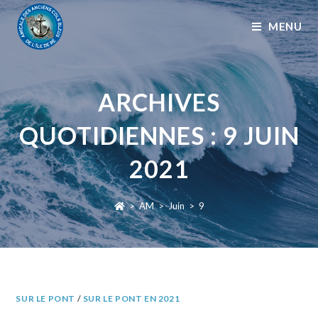
MENU
ARCHIVES
QUOTIDIENNES : 9 JUIN
2021
>
AM
>
Juin
>
9
SUR LE PONT
/
SUR LE PONT EN 2021