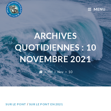
MENU
ARCHIVES
QUOTIDIENNES : 10
NOVEMBRE 2021
>
PM
>
Nov
>
10
SUR LE PONT
/
SUR LE PONT EN 2021