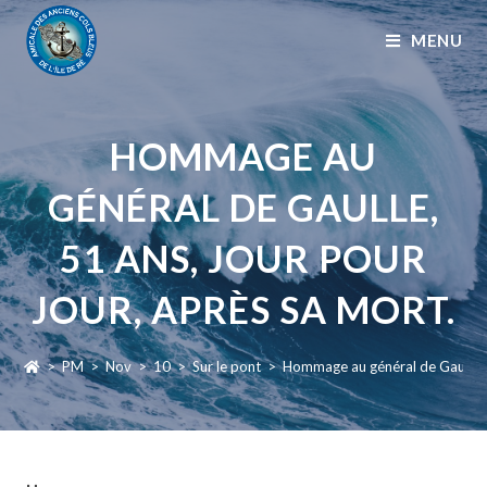
MENU
HOMMAGE AU
GÉNÉRAL DE GAULLE,
51 ANS, JOUR POUR
JOUR, APRÈS SA MORT.
>
PM
>
Nov
>
10
>
Sur le pont
>
Hommage au général de Gaulle, 5