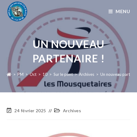
MENU
UN NOUVEAU
PARTENAIRE !
>
PM
>
Oct
>
10
>
Sur le pont
>
Archives
>
Un nouveau partenai
24 février 2025
Archives