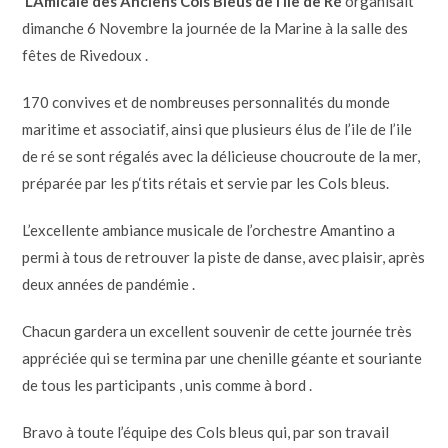
L’
A
micale des
A
ncien
s
C
ols
Bl
eus de l’ile de
R
é
organisait
dimanche 6 Novembre la journée de la Marine à la salle des
fêtes de Rivedoux .
170 convives et de nombreuses personnalités du monde
maritime et associatif, ainsi que plusieurs élus de l’ile de l’ile
de ré se sont régalés avec la délicieuse choucroute de la mer,
préparée par les p‘tits rétais et servie par les Cols bleus.
L’excellente ambiance musicale de l’orchestre Amantino a
permi à tous de retrouver la piste de danse, avec plaisir, après
deux années de pandémie .
Chacun gardera un excellent souvenir de cette journée très
appréciée qui se termina par une chenille géante et souriante
de tous les participants , unis comme à bord .
Bravo à toute l’équipe des Cols bleus qui, par son travail