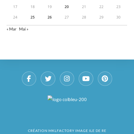
17
18
19
20
21
22
23
24
25
26
27
28
29
30
« Mar
Mai »
CRÉATION
MKLFACTORY IMAGE ILE DE RE