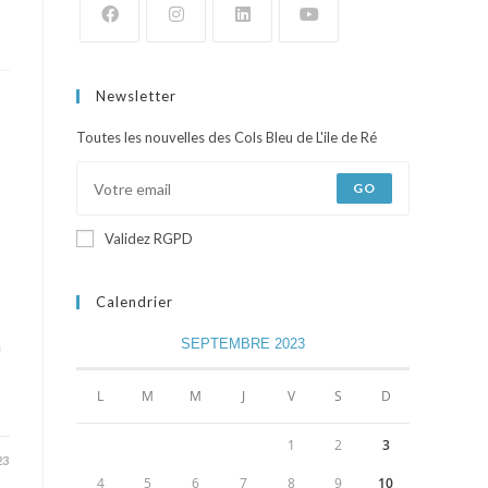
Newsletter
Toutes les nouvelles des Cols Bleu de L'ile de Ré
GO
Validez RGPD
Calendrier
à
SEPTEMBRE 2023
L
M
M
J
V
S
D
1
2
3
23
4
5
6
7
8
9
10