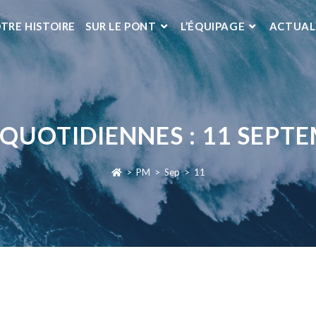
TRE HISTOIRE
SUR LE PONT
L’ÉQUIPAGE
ACTUAL
QUOTIDIENNES : 11 SEPT
>
PM
>
Sep
>
11