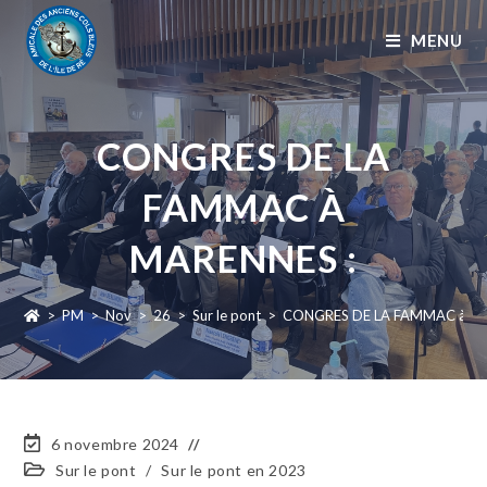
MENU
CONGRES DE LA
FAMMAC À
MARENNES :
>
PM
>
Nov
>
26
>
Sur le pont
>
CONGRES DE LA FAMMAC à MA
6 novembre 2024
Sur le pont
/
Sur le pont en 2023