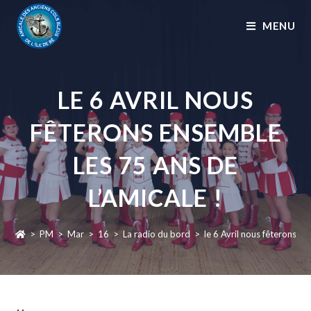
MENU
LE 6 AVRIL NOUS
FÊTERONS ENSEMBLE
LES 75 ANS DE
L’AMICALE !
>
PM
>
Mar
>
16
>
La radio du bord
>
le 6 Avril nous fêterons e