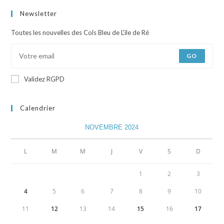
Newsletter
Toutes les nouvelles des Cols Bleu de L'ile de Ré
GO
Validez RGPD
Calendrier
NOVEMBRE 2024
L
M
M
J
V
S
D
1
2
3
4
5
6
7
8
9
10
11
12
13
14
15
16
17