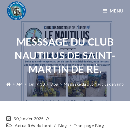
MENU
MESSSAGE DU CLUB
NAUTILUS DE SAINT-
MARTIN DE RÉ.
>
AM
>
Jan
>
30
>
Blog
>
Messsage du club Nautilus de Saint-Mar
30 janvier 2025
Actualités du bord
/
Blog
/
Frontpage Blog