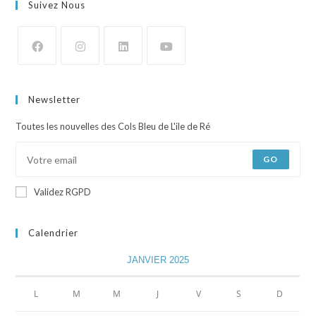
Suivez Nous
Newsletter
Toutes les nouvelles des Cols Bleu de L'ile de Ré
GO
Validez RGPD
Calendrier
JANVIER 2025
L
M
M
J
V
S
D