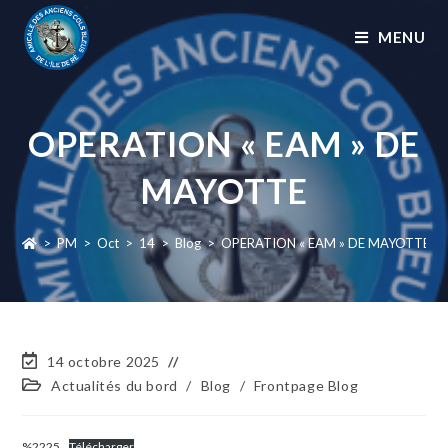
MENU
OPERATION « EAM » DE
MAYOTTE
>
PM
>
Oct
>
14
>
Blog
>
OPERATION « EAM » DE MAYOTTE
14 octobre 2025
Actualités du bord
/
Blog
/
Frontpage Blog
%2225
Télécharger