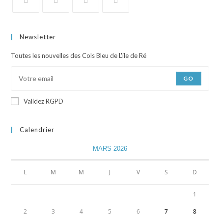
Newsletter
Toutes les nouvelles des Cols Bleu de L'ile de Ré
GO
Validez RGPD
Calendrier
MARS 2026
L
M
M
J
V
S
D
1
2
3
4
5
6
7
8