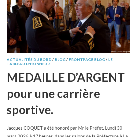
ACTUALITÉS DU BORD
/
BLOG
/
FRONTPAGE BLOG
/
LE
TABLEAU D'HONNEUR
MEDAILLE D’ARGENT
pour une carrière
sportive.
Jacques COQUET a été honoré par Mr le Préfet. Lundi 30
mars 2026 à 17 heures, dans les salons de la Préfecture à La