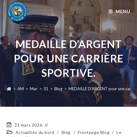
MENU
MEDAILLE D’ARGENT
POUR UNE CARRIÈRE
SPORTIVE.
>
AM
>
Mar
>
31
>
Blog
>
MEDAILLE D’ARGENT pour une carrière
31 mars 2026
Actualités du bord
/
Blog
/
Frontpage Blog
/
Le