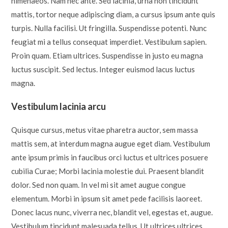
himenaeos. Nam nec ante. Sed lacinia, urna non tincidunt
mattis, tortor neque adipiscing diam, a cursus ipsum ante quis
turpis. Nulla facilisi. Ut fringilla. Suspendisse potenti. Nunc
feugiat mi a tellus consequat imperdiet. Vestibulum sapien.
Proin quam. Etiam ultrices. Suspendisse in justo eu magna
luctus suscipit. Sed lectus. Integer euismod lacus luctus
magna.
Vestibulum lacinia arcu
Quisque cursus, metus vitae pharetra auctor, sem massa
mattis sem, at interdum magna augue eget diam. Vestibulum
ante ipsum primis in faucibus orci luctus et ultrices posuere
cubilia Curae; Morbi lacinia molestie dui. Praesent blandit
dolor. Sed non quam. In vel mi sit amet augue congue
elementum. Morbi in ipsum sit amet pede facilisis laoreet.
Donec lacus nunc, viverra nec, blandit vel, egestas et, augue.
Vestibulum tincidunt malesuada tellus. Ut ultrices ultrices