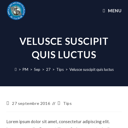
MENU
VELUSCE SUSCIPIT
QUIS LUCTUS
>
PM
>
Sep
>
27
>
Tips
>
Velusce suscipit quis luctus
27 septembre 2016
Tips
Lorem ipsum dolor sit amet, consectetur adipiscing elit.