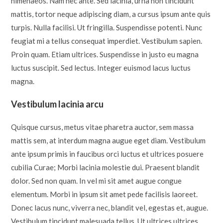
himenaeos. Nam nec ante. Sed lacinia, urna non tincidunt
mattis, tortor neque adipiscing diam, a cursus ipsum ante quis
turpis. Nulla facilisi. Ut fringilla. Suspendisse potenti. Nunc
feugiat mi a tellus consequat imperdiet. Vestibulum sapien.
Proin quam. Etiam ultrices. Suspendisse in justo eu magna
luctus suscipit. Sed lectus. Integer euismod lacus luctus
magna.
Vestibulum lacinia arcu
Quisque cursus, metus vitae pharetra auctor, sem massa
mattis sem, at interdum magna augue eget diam. Vestibulum
ante ipsum primis in faucibus orci luctus et ultrices posuere
cubilia Curae; Morbi lacinia molestie dui. Praesent blandit
dolor. Sed non quam. In vel mi sit amet augue congue
elementum. Morbi in ipsum sit amet pede facilisis laoreet.
Donec lacus nunc, viverra nec, blandit vel, egestas et, augue.
Vestibulum tincidunt malesuada tellus. Ut ultrices ultrices