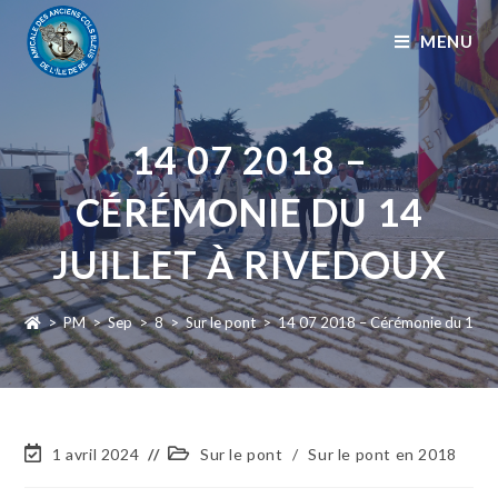
MENU
14 07 2018 –
CÉRÉMONIE DU 14
JUILLET À RIVEDOUX
>
PM
>
Sep
>
8
>
Sur le pont
>
14 07 2018 – Cérémonie du 14 Jui
1 avril 2024
Sur le pont
/
Sur le pont en 2018