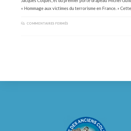
Jacques Coquet, et du premier porte drapeau Michel Guilbo
« Hommage aux victimes du terrorisme en France. » Cett
COMMENTAIRES FERMÉS