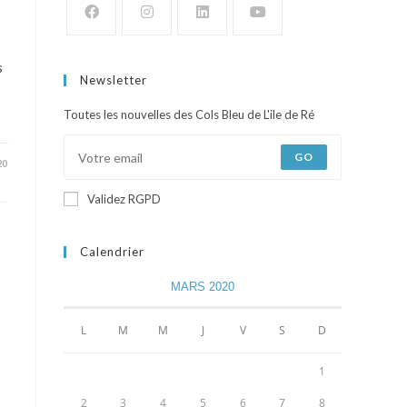
s
Newsletter
Toutes les nouvelles des Cols Bleu de L'ile de Ré
GO
20
Validez RGPD
Calendrier
MARS 2020
L
M
M
J
V
S
D
1
2
3
4
5
6
7
8