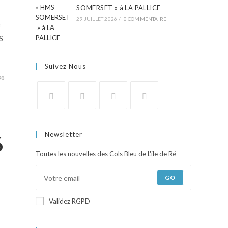
SOMERSET » à LA PALLICE
29 JUILLET 2026
/
0 COMMENTAIRE
e
S
Suivez Nous
20
Newsletter
6
Toutes les nouvelles des Cols Bleu de L'ile de Ré
GO
Validez RGPD