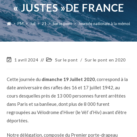
« JUSTES »DE FRANCE
>
PM
>
Juil
>
21
>
Sur le pont
>
Journée nationale à la mémoire de
1 avril 2024
Sur le pont
/
Sur le pont en 2020
Cette journée du
dimanche 19 Juillet 2020
, correspond à la
date anniversaire des rafles des 16 et 17 juillet 1942, au
cours desquelles près de 13 000 personnes furent arrêtées
dans Paris et sa banlieue, dont plus de 8 000 furent
regroupées au Vélodrome d’Hiver (le Vél’ d’Hiv) avant d’être
déportées.
Notre délégation, composée du Premier porte-drapeau