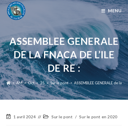
MENU
ASSEMBLEE GENERALE
DE LA FNACA DE L’ILE
DE RE :
>
AM
>
Oct
>
25
>
Sur le pont
>
ASSEMBLEE GENERALE de la FNAC
1 avril 2024
Sur le pont
/
Sur le pont en 2020