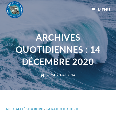
MENU
ARCHIVES
QUOTIDIENNES : 14
DÉCEMBRE 2020
>
PM
>
Déc
>
14
ACTUALITÉS DU BORD
/
LA RADIO DU BORD