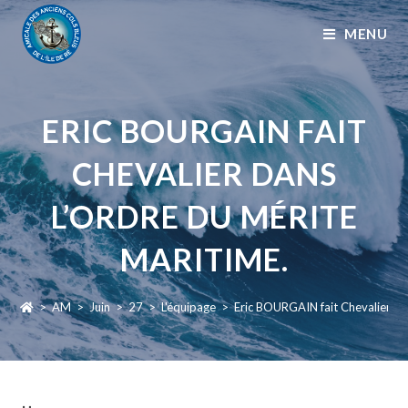
MENU
ERIC BOURGAIN FAIT
CHEVALIER DANS
L’ORDRE DU MÉRITE
MARITIME.
>
AM
>
Juin
>
27
>
L'équipage
>
Eric BOURGAIN fait Chevalier da